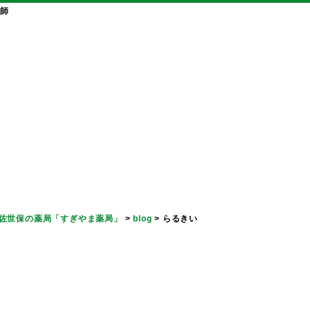
師
佐世保の薬局「すぎやま薬局」
>
blog
>
らるきい